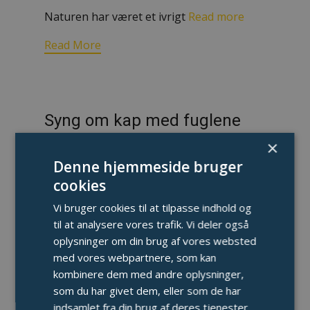
Naturen har været et ivrigt
Read more
Read More
Syng om kap med fuglene
×
Kronhede naturhostel & lejrskole inviterer
Denne hjemmeside bruger
til forårskoncert med Lukas og Maria, som
cookies
går på MGK Holstebro og deler glæden
ved musik og fællessang. Syng dig ind i
Vi bruger cookies til at tilpasse indhold og
foråret i hyggelige rammer på Kronheden.
til at analysere vores trafik. Vi deler også
Køb billetter
her
oplysninger om din brug af vores websted
med vores webpartnere, som kan
kombinere dem med andre oplysninger,
Read More
som du har givet dem, eller som de har
indsamlet fra din brug af deres tjenester.