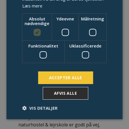
Læs mere
Shelterpladsen på vej
Absolut
Ydeevne
Målretning
nødvendige
Funktionalitet
Uklassificerede
ACCEPTER ALLE
AFVIS ALLE
VIS DETALJER
De nye fantastiske shelters ved Kronhede
naturhostel & lejrskole er godt på vej,