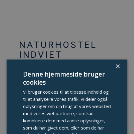
NATURHOSTEL
INDVIET
×
7 april, 2025
Nyheder
Denne hjemmeside bruger
cookies
Med taler, musik og noget til ganen blev
Vi bruger cookies til at tilpasse indhold og
Kronhede naturhostel & lejrskole indviet
til at analysere vores trafik. Vi deler også
lørdag 5. april. Borgmester Hans
oplysninger om din brug af vores websted
Østergaard, Ringkøbing-Skjern kommune,
med vores webpartnere, som kan
nævnte i sin indvielsestale vigtigheden af
kombinere dem med andre oplysninger,
at søge ud i naturen i svære tider, og han
som du har givet dem, eller som de har
udråbte et trefoldigt hurra for den gamle